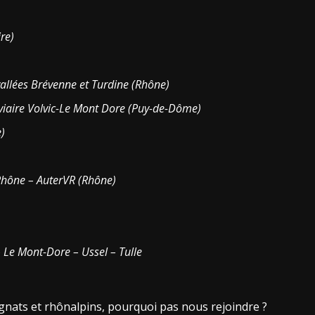
re)
vallées Brévenne et Turdine (Rhône)
roviaire Volvic-Le Mont Dore (Puy-de-Dôme)
)
 Rhône – AuterVR (Rhône)
 Le Mont-Dore – Ussel – Tulle
rgnats et rhônalpins, pourquoi pas nous rejoindre ?