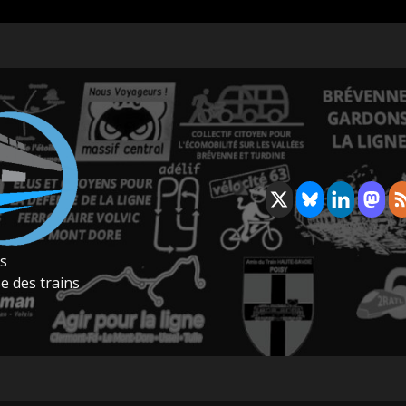
rs
e des trains