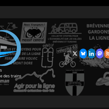
rs
e des trains