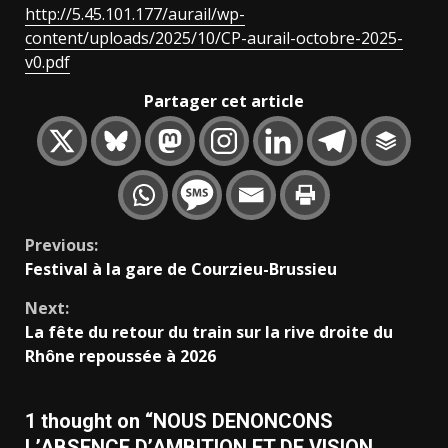
http://5.45.101.177/aurail/wp-
content/uploads/2025/10/CP-aurail-octobre-2025-
v0.pdf
Partager cet article
Continue
Previous:
Festival à la gare de Courzieu-Brussieu
Reading
Next:
La fête du retour du train sur la rive droite du
Rhône repoussée à 2026
1 thought on “
NOUS DENONCONS
L’ABSENCE D’AMBITION ET DE VISION