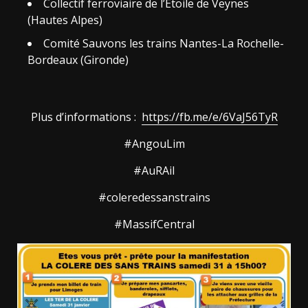
Collectif ferroviaire de l’Etoile de Veynes
(Hautes Alpes)
Comité Sauvons les trains Nantes-La Rochelle-
Bordeaux (Gironde)
Plus d’informations :
https://fb.me/e/6VaJ56TyR
#AngouLim
#AuRAil
#coleredessanstrains
#MassifCentral