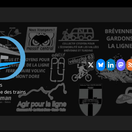
rs
e des trains