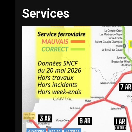
Services
Auvergne
Région
Services