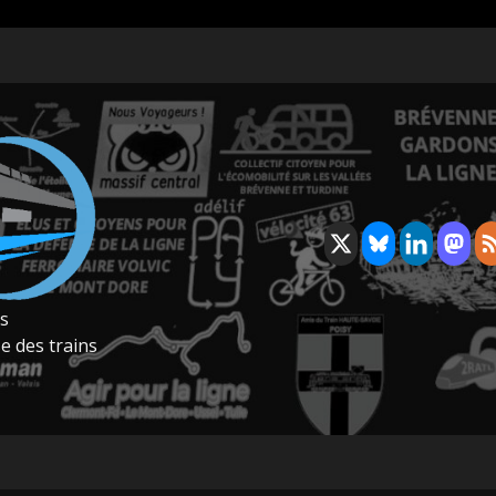
rs
e des trains